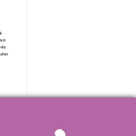
à
ion
pés
nder