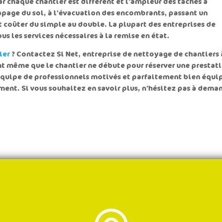
r chaque chantier est différent et l’ampleur des taches à
capage du sol, à l’évacuation des encombrants, passant un
 coûter du simple au double. La plupart des entreprises de
s les services nécessaires à la remise en état.
ier
? Contactez Si Net, entreprise de
nettoyage de chantiers 
nt même que le chantier ne débute pour réserver une prestat
 équipe de professionnels motivés et parfaitement bien équi
ment. Si vous souhaitez en savoir plus, n’hésitez pas à dema