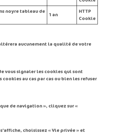
Cookie
ans noyre tableau de
HTTP
1 an
Cookie
n'altérera aucunement la qualité de votre
e vous signaler les cookies qui sont
cookies au cas par cas ou bien les refuser
rique de navigation », cliquez sur «
'affiche, choisissez « Vie privée » et