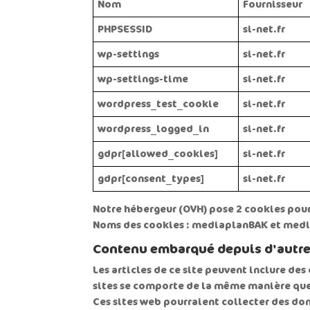
Nom
Fournisseur
PHPSESSID
si-net.fr
wp-settings
si-net.fr
wp-settings-time
si-net.fr
wordpress_test_cookie
si-net.fr
wordpress_logged_in
si-net.fr
gdpr[allowed_cookies]
si-net.fr
gdpr[consent_types]
si-net.fr
Notre hébergeur (OVH) pose 2 cookies pour
Noms des cookies : mediaplanBAK et med
Contenu embarqué depuis d'autre
Les articles de ce site peuvent inclure de
sites se comporte de la même manière que si
Ces sites web pourraient collecter des donn