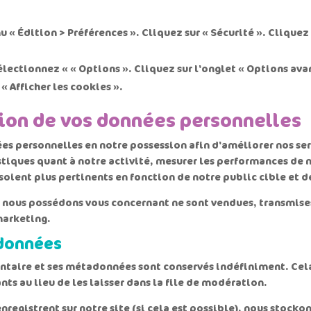
 « Édition > Préférences ». Cliquez sur « Sécurité ». Cliquez s
électionnez « « Options ». Cliquez sur l'onglet « Options ava
« Afficher les cookies ».
sion de vos données personnelles
ées personnelles en notre possession afin d'améliorer nos serv
istiques quant à notre activité, mesurer les performances de
soient plus pertinents en fonction de notre public cible et de
e nous possédons vous concernant ne sont vendues, transmis
marketing.
 données
ntaire et ses métadonnées sont conservés indéfiniment. Cel
 au lieu de les laisser dans la file de modération.
s'enregistrent sur notre site (si cela est possible), nous sto