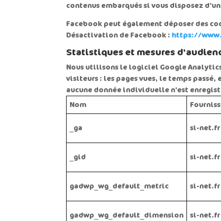
contenus embarqués si vous disposez d'un
Facebook peut également déposer des cooki
Désactivation de Facebook :
https://www
Statistiques et mesures d'audien
Nous utilisons le logiciel Google Analytic
visiteurs : les pages vues, le temps passé,
aucune donnée individuelle n'est enregist
Nom
Fourniss
_ga
si-net.fr
_gid
si-net.fr
gadwp_wg_default_metric
si-net.fr
gadwp_wg_default_dimension
si-net.fr