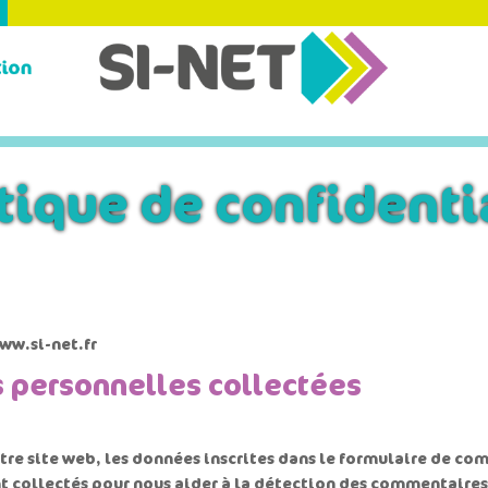
tique de confidenti
www.si-net.fr
s personnelles collectées
re site web, les données inscrites dans le formulaire de com
nt collectés pour nous aider à la détection des commentaires