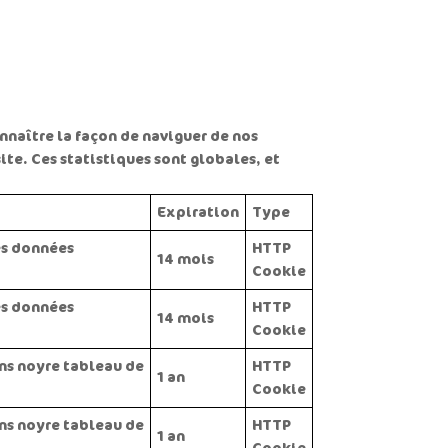
nnaître la façon de naviguer de nos
site. Ces statistiques sont globales, et
Expiration
Type
es données
HTTP
14 mois
Cookie
es données
HTTP
14 mois
Cookie
ans noyre tableau de
HTTP
1 an
Cookie
ans noyre tableau de
HTTP
1 an