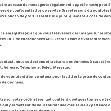
otre adresse de messagerie (également appelée hash) peut ê
auses de confidentialité du service Gravatar sont disponibles i
otre photo de profil sera visible publiquement à coté de vo
rice enregistré(e) et que vous téléversez des images sur le si
es EXIF de coordonnées GPS. Les visiteurs de votre site web 
s.
contact, nous collectons et traitons des données à caractère
, Adresse, Téléphone, Sujet, Message.
 vous identifier au mieux pour faciliter la prise de contact
e de données.
stré sur votre ordinateur, qui contient quelques lignes de tex
ns qui permettent de vous fournir une meilleure expérience 
uant sur le bouton ci-dessous :