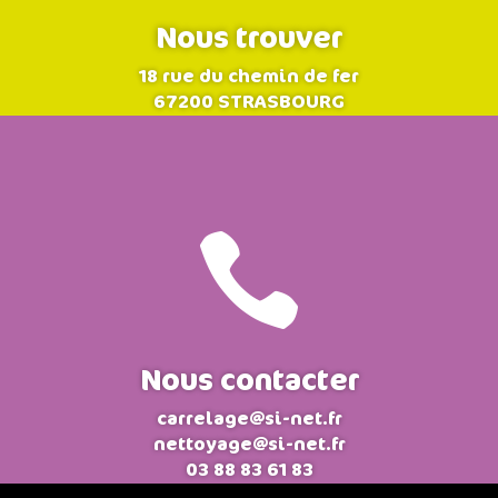
Nous trouver
18 rue du chemin de fer
67200 STRASBOURG

Nous contacter
carrelage@si-net.fr
nettoyage@si-net.fr
03 88 83 61 83